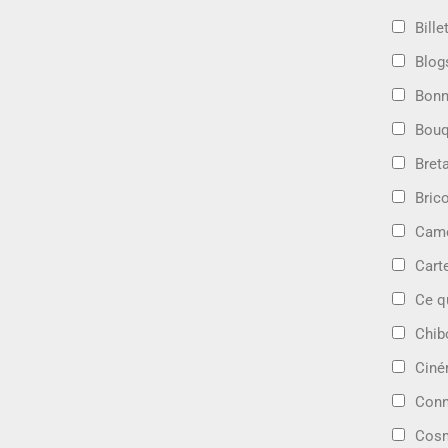
Bille
Blog
Bonn
Bouq
Bret
Bric
Camé
Cart
Ce q
Chib
Cin
Conn
Cosm