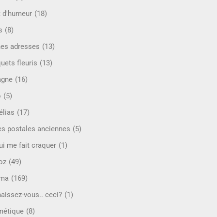
t d'humeur
(18)
s
(8)
es adresses
(13)
uets fleuris
(13)
agne
(16)
o
(5)
lias
(17)
es postales anciennes
(5)
ui me fait craquer
(1)
oz
(49)
éma
(169)
aissez-vous.. ceci?
(1)
étique
(8)