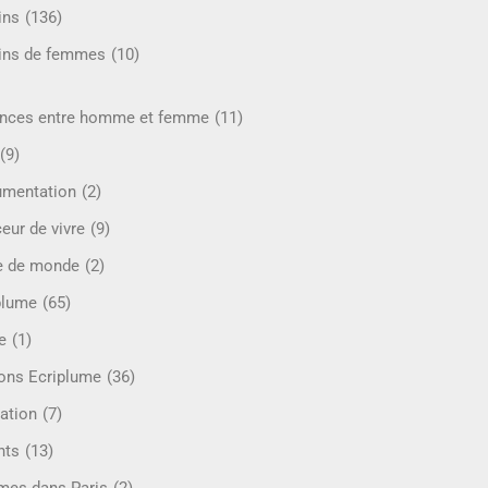
ins
(136)
ins de femmes
(10)
ences entre homme et femme
(11)
(9)
mentation
(2)
eur de vivre
(9)
e de monde
(2)
plume
(65)
e
(1)
ions Ecriplume
(36)
ation
(7)
nts
(13)