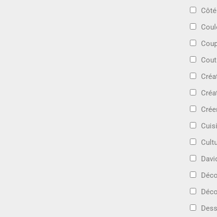
Côté
Coul
Coup
Cout
Créa
Créa
Crée
Cuis
Cult
Davi
Déc
Déco
Dess