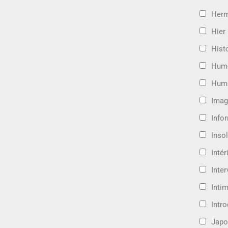
Her
Hier
Hist
Hum
Hum
Imag
Info
Insol
Intér
Inte
Intim
Intr
Japo