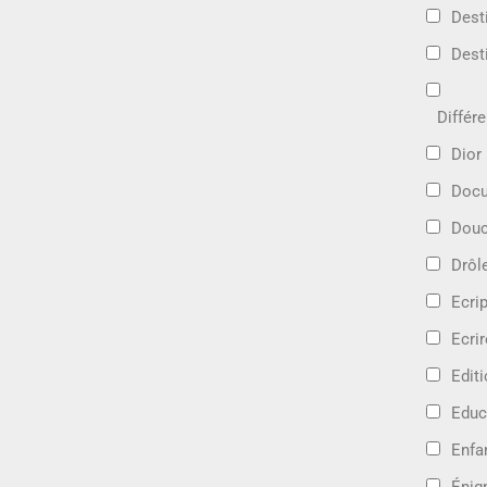
Dest
Dest
Différ
Dior
Docu
Douc
Drôl
Ecri
Ecrir
Edit
Educ
Enfa