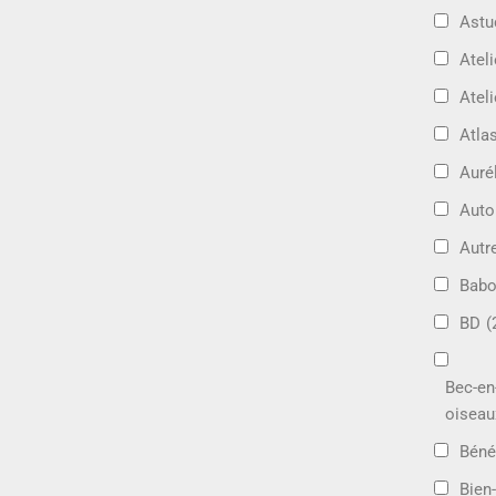
Astu
Ateli
Ateli
Atla
Auré
Aut
Autr
Bab
BD
(
Bec-en
oiseau
Béné
Bien-