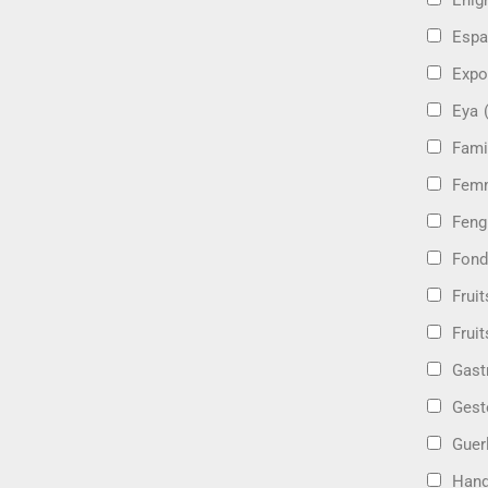
Énig
Espa
Expo
Eya
Fami
Femm
Feng
Fond
Frui
Fruit
Gast
Gest
Guer
Hand