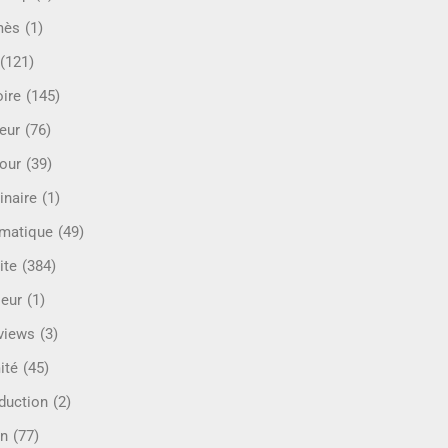
mès
(1)
(121)
oire
(145)
eur
(76)
our
(39)
inaire
(1)
rmatique
(49)
ite
(384)
ieur
(1)
rviews
(3)
ité
(45)
oduction
(2)
n
(77)