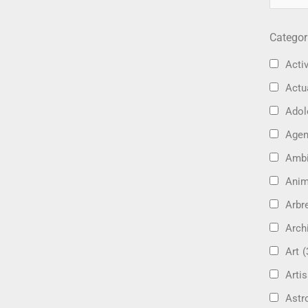
Categor
Activ
Actu
Adol
Age
Amb
Ani
Arbre
Arch
Art
(
Artis
Astr