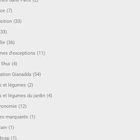
mes dans Paris
(2)
ce
(7)
sition
(33)
(33)
lle
(36)
es d'exceptions
(11)
 Shui
(4)
ation Gianadda
(54)
ts et légumes
(2)
s et légumes du jardin
(4)
ronomie
(12)
es marquants
(1)
lain
(1)
icap
(1)