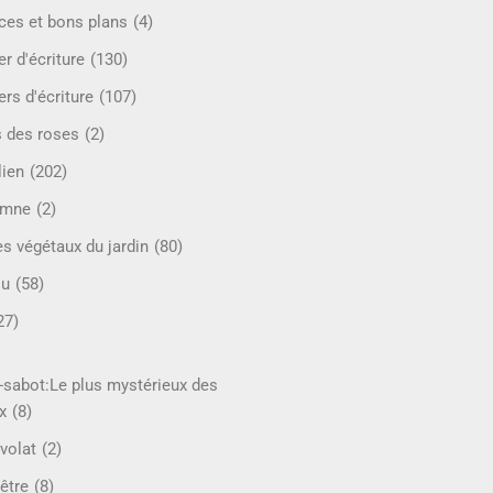
ces et bons plans
(4)
er d'écriture
(130)
ers d'écriture
(107)
s des roses
(2)
lien
(202)
omne
(2)
es végétaux du jardin
(80)
ou
(58)
27)
-sabot:Le plus mystérieux des
x
(8)
volat
(2)
être
(8)