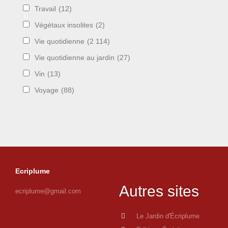
Travail
(12)
Végétaux insolites
(2)
Vie quotidienne
(2 114)
Vie quotidienne au jardin
(27)
Vin
(13)
Voyage
(88)
Ecriplume
Autres sites
ecriplume@gmail.com
Le Jardin d'Écriplume