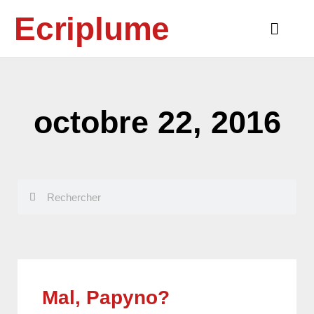
Aller
Ecriplume
au
Main
contenu
Menu
octobre 22, 2016
Rechercher
Rechercher
Mal, Papyno?