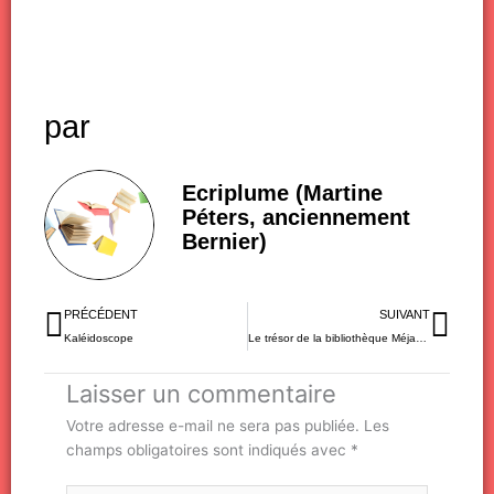
par
Ecriplume (Martine
Péters, anciennement
Bernier)
Précédent
Sui
PRÉCÉDENT
SUIVANT
Kaléidoscope
Le trésor de la bibliothèque Méjanes
Laisser un commentaire
Votre adresse e-mail ne sera pas publiée.
Les
champs obligatoires sont indiqués avec
*