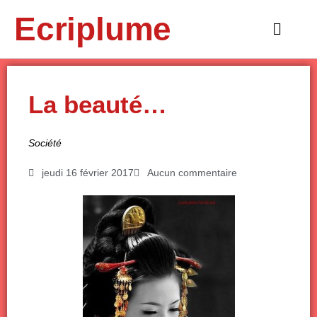
Aller
Ecriplume
au
Main
contenu
Menu
La beauté…
Société
jeudi 16 février 2017
Aucun commentaire