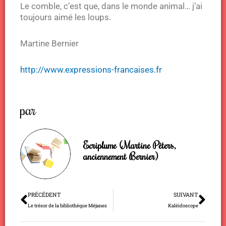
Le comble, c’est que, dans le monde animal… j’ai
toujours aimé les loups.
Martine Bernier
http://www.expressions-francaises.fr
par
Ecriplume (Martine Péters,
anciennement Bernier)
Précédent
Sui
PRÉCÉDENT
SUIVANT
Le trésor de la bibliothèque Méjanes
Kaléidoscope