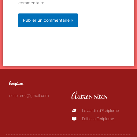
commentaire.
Ecriplume
Autres sites
ecriplume@gmail.com
Le Jardin d'Écriplume
Editions Écriplume