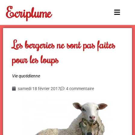
Aller
Ecriplume
au
Main
contenu
Menu
Les bergeries ne sont pas faites
pour les loups
Vie quotidienne
samedi 18 février 2017
4 commentaire