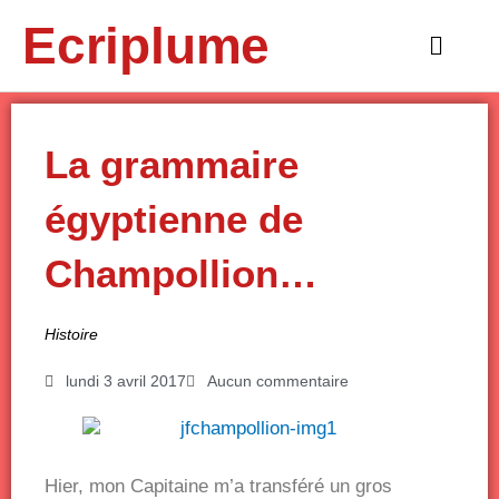
Aller
Ecriplume
au
Main
contenu
Menu
La grammaire
égyptienne de
Champollion…
Histoire
lundi 3 avril 2017
Aucun commentaire
Hier, mon Capitaine m’a transféré un gros