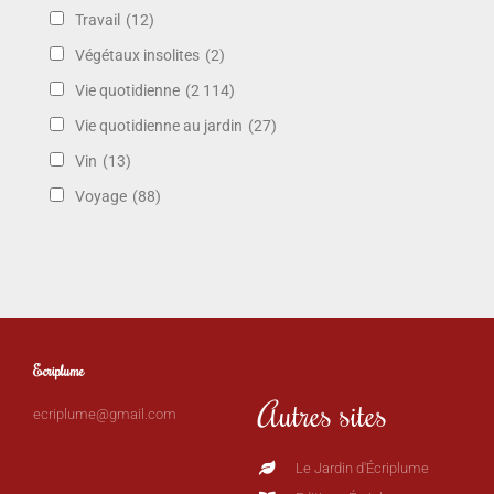
Travail
(12)
Végétaux insolites
(2)
Vie quotidienne
(2 114)
Vie quotidienne au jardin
(27)
Vin
(13)
Voyage
(88)
Ecriplume
Autres sites
ecriplume@gmail.com
Le Jardin d'Écriplume