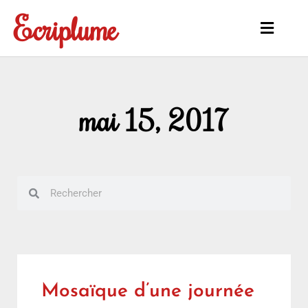
Aller
Ecriplume
au
Main
contenu
Menu
mai 15, 2017
Rechercher
Rechercher
Mosaïque d’une journée