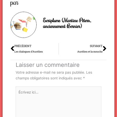
par
Ecriplume (Martine Péters,
anciennement Bernier)
Précédent
Sui
PRÉCÉDENT
SUIVANT
Les dialogues d’Aurélien
Aurélien et la mouche
Laisser un commentaire
Votre adresse e-mail ne sera pas publiée.
Les
champs obligatoires sont indiqués avec
*
Écrivez
ici…