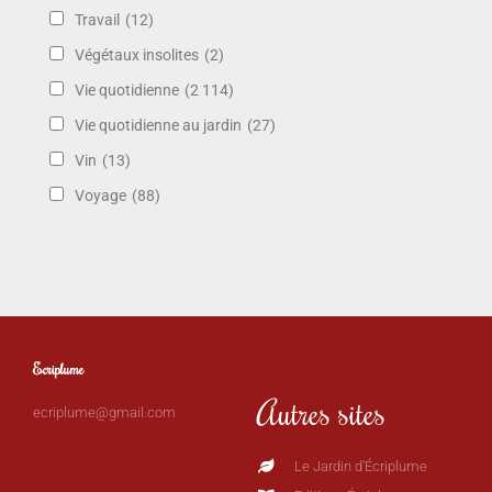
Travail
(12)
Végétaux insolites
(2)
Vie quotidienne
(2 114)
Vie quotidienne au jardin
(27)
Vin
(13)
Voyage
(88)
Ecriplume
Autres sites
ecriplume@gmail.com
Le Jardin d'Écriplume