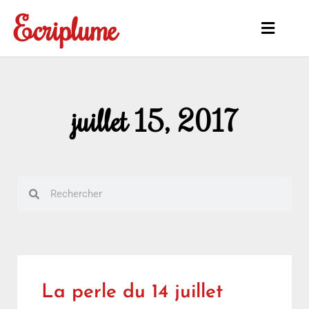
Aller
Ecriplume
au
Main
contenu
Menu
juillet 15, 2017
Rechercher
Rechercher
La perle du 14 juillet