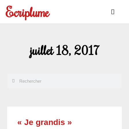
Aller
Ecriplume
au
Main
contenu
Menu
juillet 18, 2017
Rechercher
Rechercher
« Je grandis »