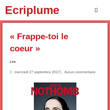
Aller
Ecriplume
au
Main
contenu
Menu
« Frappe-toi le
coeur »
Lire
mercredi 27 septembre 2017
Aucun commentaire