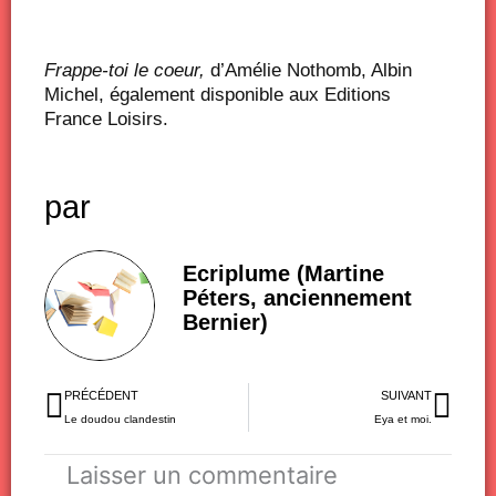
Frappe-toi le coeur,
d’Amélie Nothomb, Albin
Michel, également disponible aux Editions
France Loisirs.
par
Ecriplume (Martine
Péters, anciennement
Bernier)
Précédent
Sui
PRÉCÉDENT
SUIVANT
Le doudou clandestin
Eya et moi.
Laisser un commentaire