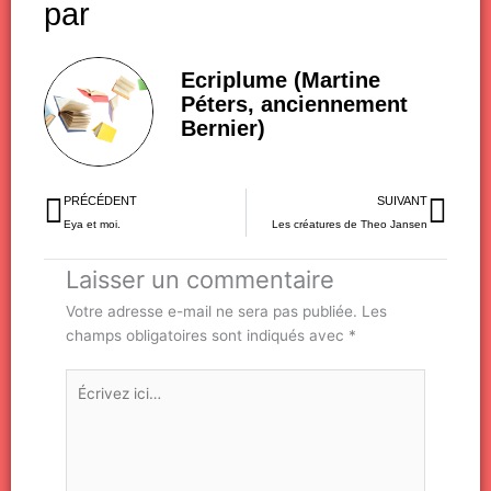
par
Ecriplume (Martine
Péters, anciennement
Bernier)
Précédent
Sui
PRÉCÉDENT
SUIVANT
Eya et moi.
Les créatures de Theo Jansen
Laisser un commentaire
Votre adresse e-mail ne sera pas publiée.
Les
champs obligatoires sont indiqués avec
*
Écrivez
ici…