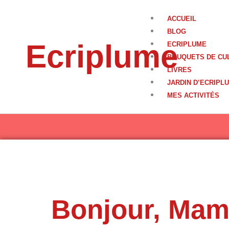
Aller
au
ACCUEIL
contenu
BLOG
Ecriplume
ECRIPLUME
BOUQUETS DE CU
LIVRES
JARDIN D’ECRIPL
MES ACTIVITÉS
Bonjour, Mami