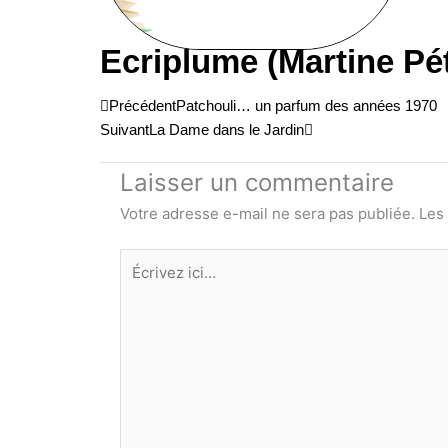
Ecriplume (Martine Pé
Précédent
Suivant
Précédent
Patchouli… un parfum des années 1970
Suivant
La Dame dans le Jardin
Laisser un commentaire
Votre adresse e-mail ne sera pas publiée.
Les
Écrivez
ici…