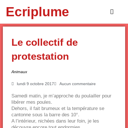
Aller
Ecriplume
au
Main
contenu
Menu
Le collectif de
protestation
Animaux
lundi 9 octobre 2017
Aucun commentaire
Samedi matin, je m’approche du poulailler pour
libérer mes poules.
Dehors, il fait brumeux et la température se
cantonne sous la barre des 10°.
A l’intérieur, nichées dans leur foin, je les
découvre encore tout endormies…