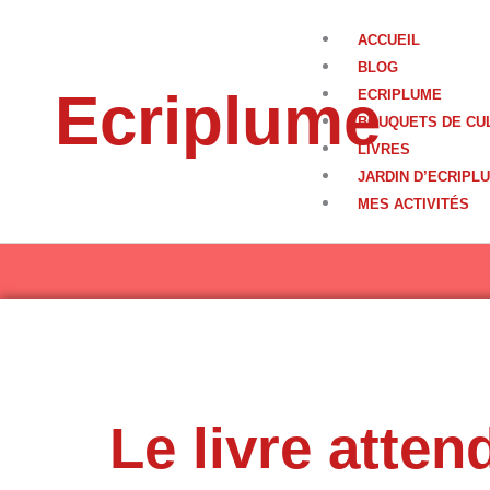
Aller
au
ACCUEIL
contenu
BLOG
Ecriplume
ECRIPLUME
BOUQUETS DE CU
LIVRES
JARDIN D’ECRIPL
MES ACTIVITÉS
Le livre atte