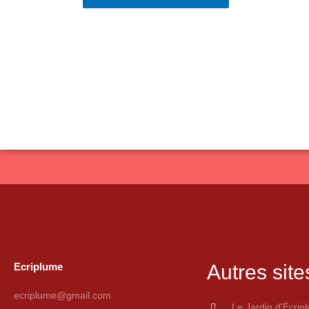
Ecriplume
Autres site
ecriplume@gmail.com
Le Jardin d'Écrip