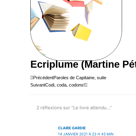
Ecriplume (Martine Pé
Précédent
Suivant
Précédent
Paroles de Capitaine, suite
Suivant
Codi, coda, codons!
2 réflexions sur “Le livre attendu…”
CLAIRE GARDIE
14 JANVIER 2021 À 23 H 45 MIN