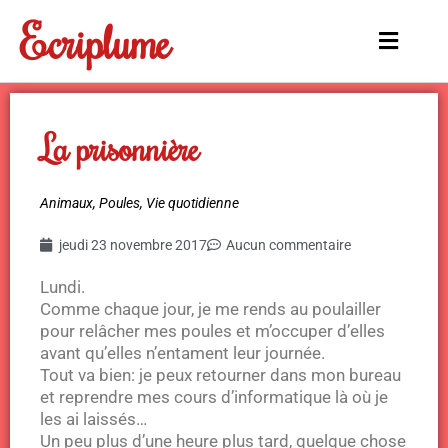
Aller
Ecriplume
au
Main
contenu
Menu
La prisonnière
Animaux
,
Poules
,
Vie quotidienne
jeudi 23 novembre 2017
Aucun commentaire
Lundi.
Comme chaque jour, je me rends au poulailler
pour relâcher mes poules et m’occuper d’elles
avant qu’elles n’entament leur journée.
Tout va bien: je peux retourner dans mon bureau
et reprendre mes cours d’informatique là où je
les ai laissés…
Un peu plus d’une heure plus tard, quelque chose