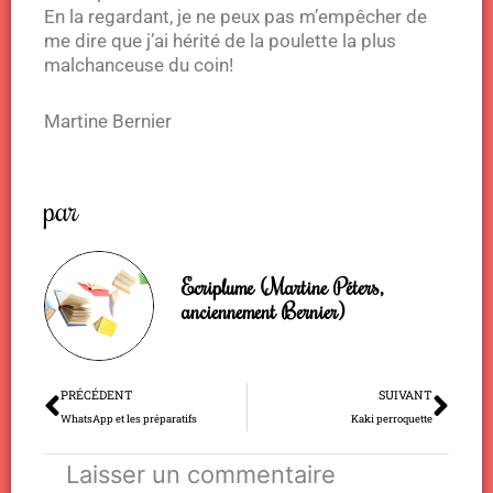
En la regardant, je ne peux pas m’empêcher de
me dire que j’ai hérité de la poulette la plus
malchanceuse du coin!
Martine Bernier
par
Ecriplume (Martine Péters,
anciennement Bernier)
Précédent
Sui
PRÉCÉDENT
SUIVANT
WhatsApp et les préparatifs
Kaki perroquette
Laisser un commentaire