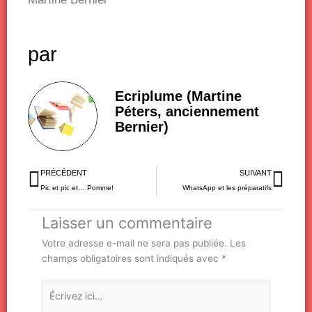
par
Ecriplume (Martine
Péters, anciennement
Bernier)
Précédent
Sui
PRÉCÉDENT
SUIVANT
Pic et pic et… Pomme!
WhatsApp et les préparatifs
Laisser un commentaire
Votre adresse e-mail ne sera pas publiée.
Les
champs obligatoires sont indiqués avec
*
Écrivez
ici…