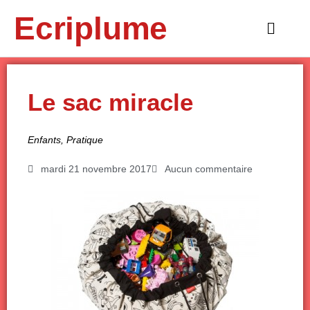
Aller
Ecriplume
au
Main
contenu
Menu
Le sac miracle
Enfants
,
Pratique
mardi 21 novembre 2017
Aucun commentaire