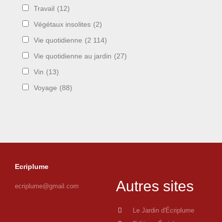
Travail
(12)
Végétaux insolites
(2)
Vie quotidienne
(2 114)
Vie quotidienne au jardin
(27)
Vin
(13)
Voyage
(88)
Ecriplume
Autres sites
ecriplume@gmail.com
Le Jardin d'Écriplume