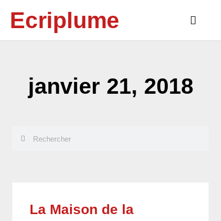
Aller
Ecriplume
au
Main
contenu
Menu
janvier 21, 2018
Rechercher
Rechercher
La Maison de la