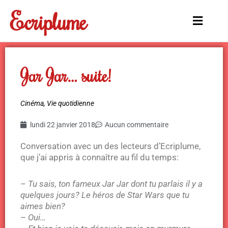
Aller
Ecriplume
au
Main
contenu
Menu
Jar Jar… suite!
Cinéma
,
Vie quotidienne
lundi 22 janvier 2018
Aucun commentaire
Conversation avec un des lecteurs d’Ecriplume,
que j’ai appris à connaître au fil du temps:
– Tu sais, ton fameux Jar Jar dont tu parlais il y a
quelques jours? Le héros de Star Wars que tu
aimes bien?
–
Oui…