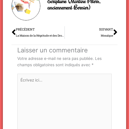
Ecriplume (Martine Péters,
anciennement Bernier)
Précédent
Sui
PRÉCÉDENT
SUIVANT
La Maison de la Négritude et des Droits de l’Homme
Mosaïque
Laisser un commentaire
Votre adresse e-mail ne sera pas publiée.
Les
champs obligatoires sont indiqués avec
*
Écrivez
ici…