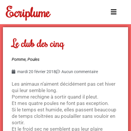
Aller
Ecriplume
au
Main
contenu
Menu
Le club des cinq
Pomme
,
Poules
mardi 20 février 2018
Aucun commentaire
Les animaux n’aiment décidément pas cet hiver
qui leur semble long.
Pomme rechigne à sortir quand il pleut.
Et mes quatre poules ne font pas exception.
Si le temps est humide, elles passent beaucoup
de temps cloîtrées au poulailler sans vouloir en
sortir.
Et le froid sec ne semblent pas leur plaire