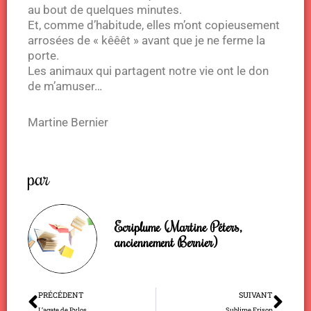
au bout de quelques minutes.
Et, comme d’habitude, elles m’ont copieusement
arrosées de « kêêêt » avant que je ne ferme la
porte.
Les animaux qui partagent notre vie ont le don
de m’amuser…
Martine Bernier
par
Ecriplume (Martine Péters,
anciennement Bernier)
Précédent
Sui
PRÉCÉDENT
SUIVANT
L’agate de Pylos
Sublime Frison