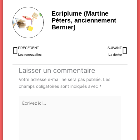
Ecriplume (Martine
Péters, anciennement
Bernier)
Précédent
Sui
PRÉCÉDENT
SUIVANT
Les retrouvailles
La dérive
Laisser un commentaire
Votre adresse e-mail ne sera pas publiée.
Les
champs obligatoires sont indiqués avec
*
Écrivez
ici…