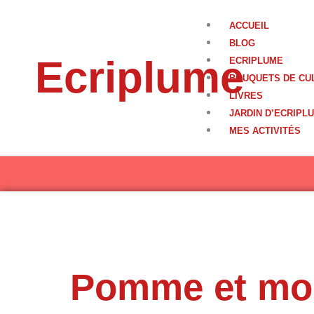
Aller
au
ACCUEIL
contenu
BLOG
Ecriplume
ECRIPLUME
BOUQUETS DE CU
LIVRES
JARDIN D’ECRIPL
MES ACTIVITÉS
Pomme et mo