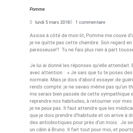
Pomme
lundi 5 mars 2018
1 commentaire
Assise à côté de mon lit, Pomme me couve d’un
je ne quitte pas cette chambre. Son regard en d
paresseuse!? Tu ne fais plus rien à part tousser
Je lui ai donné les réponses qu’elle attendait.
avec attention : « Je sais que tu te poses de
normale. Mais je dois d’abord essayer de guér
rends compte: je ne savais même pas qu’un th
me serais bien passée de cette sympathique ex
reprendre nos habitudes, à retourner voir mes
je ne peux pas. Il faut attendre que les médica
que je dois prendre d’habitude et on arrive à 
des antiobiotiques pour près d’un mois. Je sera
un câlin à Bruno. Il fait tout pour moi, et pourta