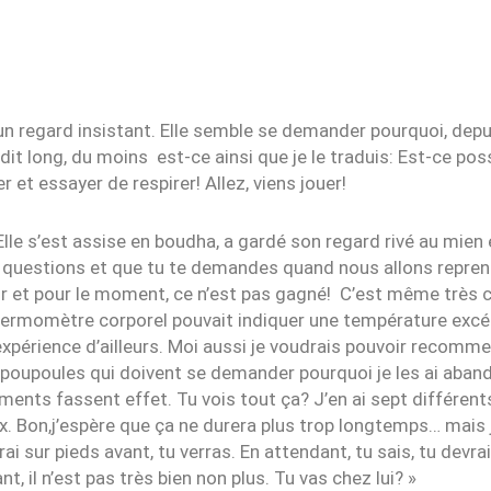
 regard insistant. Elle semble se demander pourquoi, depui
it long, du moins est-ce ainsi que je le traduis: Est-ce poss
 et essayer de respirer! Allez, viens jouer!
 Elle s’est assise en boudha, a gardé son regard rivé au mien
s questions et que tu te demandes quand nous allons repren
ir et pour le moment, ce n’est pas gagné! C’est même très 
ermomètre corporel pouvait indiquer une température excéd
périence d’ailleurs. Moi aussi je voudrais pouvoir recommen
 poupoules qui doivent se demander pourquoi je les ai aban
ments fassent effet. Tu vois tout ça? J’en ai sept différent
dix. Bon,j’espère que ça ne durera plus trop longtemps… mai
i sur pieds avant, tu verras. En attendant, tu sais, tu devra
nt, il n’est pas très bien non plus. Tu vas chez lui? »