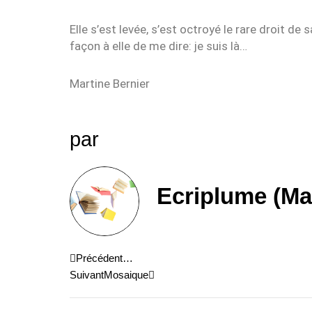
Elle s’est levée, s’est octroyé le rare droit de 
façon à elle de me dire: je suis là…
Martine Bernier
par
Ecriplume (Ma
Précédent
Suivant
Précédent
…
Suivant
Mosaique