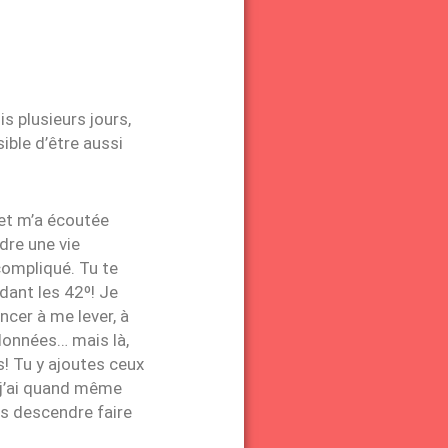
s plusieurs jours,
ible d’être aussi
 et m’a écoutée
dre une vie
compliqué. Tu te
ant les 42º! Je
cer à me lever, à
données… mais là,
s! Tu y ajoutes ceux
s j’ai quand même
is descendre faire