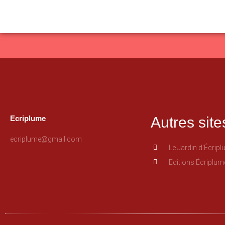
Ecriplume
Autres site
ecriplume@gmail.com
Le Jardin d'Écrip
Editions Écriplum