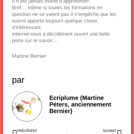
Il n’est jamais inutile d’approfondir!
Bref… même si toutes les formations en
question ne se valent pas il n’empêche que les
suivre apporte toujours quelque chose
d’intéressant.
Internet nous a décidément ouvert une belle
porte sur le savoir…
Martine Bernier
par
Ecriplume (Martine
Péters, anciennement
Bernier)
Précédent
Sui
PRÉCÉDENT
SUIVANT