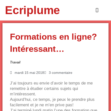
Aller
Ecriplume
au
Main
contenu
Menu
Formations en ligne?
Intéressant…
Travail
mardi 15 mai 2018
3 commentaire
J’ai toujours eu envie d’avoir le temps de me
remettre à étudier certains sujets qui
m’intéressent.
Aujourd’hui, ce temps, je peux le prendre plus
facilement et je ne m’en prive pas!
J’ai terminé lundi matin l’une des formation que