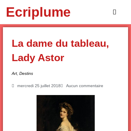
Aller
Ecriplume
au
Main
contenu
Menu
La dame du tableau,
Lady Astor
Art
,
Destins
mercredi 25 juillet 2018
Aucun commentaire