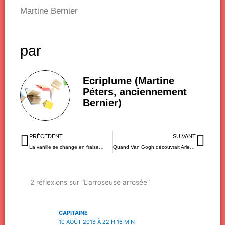
Martine Bernier
par
Ecriplume (Martine
Péters, anciennement
Bernier)
Précédent
Sui
PRÉCÉDENT
SUIVANT
La vanille se change en fraise…
Quand Van Gogh découvrait Arles…
2 réflexions sur “L’arroseuse arrosée”
CAPITAINE
10 AOÛT 2018 À 22 H 16 MIN