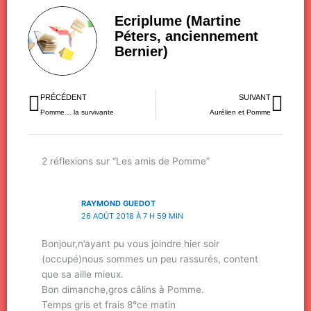
Ecriplume (Martine
Péters, anciennement
Bernier)
Précédent
Sui
PRÉCÉDENT
SUIVANT
Pomme… la survivante
Aurélien et Pomme
2 réflexions sur “Les amis de Pomme”
RAYMOND GUEDOT
26 AOÛT 2018 À 7 H 59 MIN
Bonjour,n’ayant pu vous joindre hier soir
(occupé)nous sommes un peu rassurés, content
que sa aille mieux.
Bon dimanche,gros câlins à Pomme.
Temps gris et frais 8°ce matin