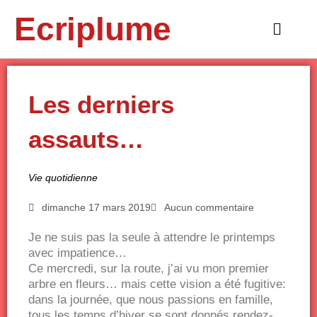
Aller
Ecriplume
au
Main
contenu
Menu
Les derniers
assauts…
Vie quotidienne
dimanche 17 mars 2019
Aucun commentaire
Je ne suis pas la seule à attendre le printemps
avec impatience…
Ce mercredi, sur la route, j’ai vu mon premier
arbre en fleurs… mais cette vision a été fugitive:
dans la journée, que nous passions en famille,
tous les temps d’hiver se sont donnés rendez-