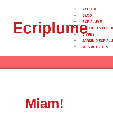
Aller
au
ACCUEIL
contenu
BLOG
Ecriplume
ECRIPLUME
BOUQUETS DE CU
LIVRES
JARDIN D’ECRIPL
MES ACTIVITÉS
Miam!