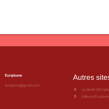
Ecriplume
Autres site
ecriplume@gmail.com
Le Jardin d'Écrip
Editions Écriplum