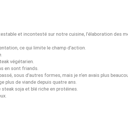
stable et incontesté sur notre cuisine, l’élaboration des m
tation, ce qui limite le champ d’action.
e.
teak végétarien.
ns en sont friands.
passé, sous d’autres formes, mais je n’en avais plus beaucou
e plus de viande depuis quatre ans.
e steak soja et blé riche en protéines.
eux.