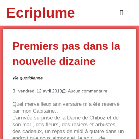
Aller
Ecriplume
au
Main
contenu
Menu
Premiers pas dans la
nouvelle dizaine
Vie quotidienne
vendredi 12 avril 2019
Aucun commentaire
Quel merveilleux anniversaire m’a été réservé
par mon Capitaine…
L’arrivée surprise de la Dame de Chiboz et de
son mari, des fleurs, des rosiers et arbustes,
des cadeaux, un repas de midi à quatre dans un
endroit que nous aimons et, le soir… de