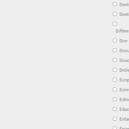
Dest
Dest
Différ
Dior
Docu
Douc
Drôl
Ecri
Ecrir
Edit
Educ
Enfa