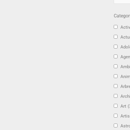
Categor
Activ
Actu
Adol
Age
Amb
Ani
Arbre
Arch
Art
(
Artis
Astr