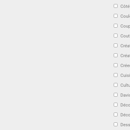
Côté
Coul
Coup
Cout
Créa
Créa
Crée
Cuis
Cult
Davi
Déc
Déco
Dess