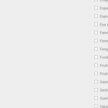
Énig
Espa
Expo
Eya
Fami
Femm
Feng
Fond
Frui
Fruit
Gast
Gest
Guer
Hand