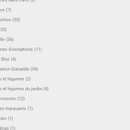
mes dans Paris
(2)
ce
(7)
sition
(33)
(33)
lle
(36)
es d'exceptions
(11)
 Shui
(4)
ation Gianadda
(54)
ts et légumes
(2)
s et légumes du jardin
(4)
ronomie
(12)
es marquants
(1)
lain
(1)
icap
(1)