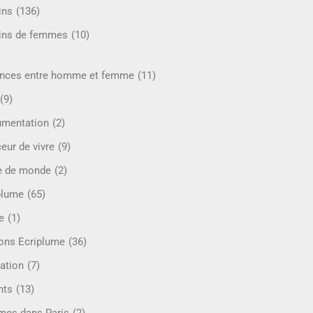
ins
(136)
ins de femmes
(10)
ences entre homme et femme
(11)
(9)
mentation
(2)
eur de vivre
(9)
e de monde
(2)
plume
(65)
e
(1)
ions Ecriplume
(36)
ation
(7)
nts
(13)