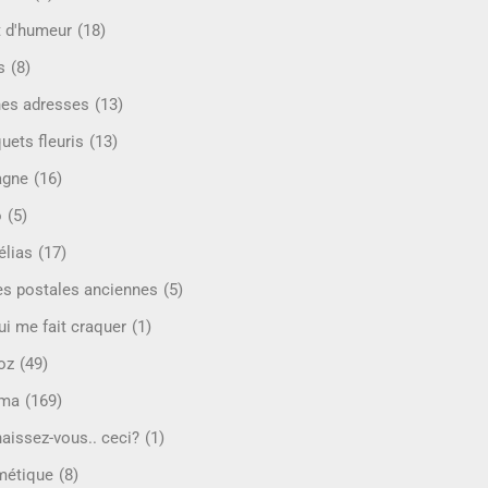
t d'humeur
(18)
s
(8)
es adresses
(13)
uets fleuris
(13)
agne
(16)
o
(5)
lias
(17)
es postales anciennes
(5)
ui me fait craquer
(1)
oz
(49)
éma
(169)
aissez-vous.. ceci?
(1)
étique
(8)