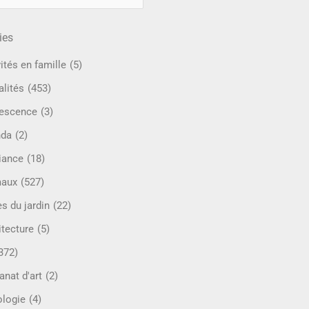
ies
ités en famille
(5)
alités
(453)
escence
(3)
nda
(2)
iance
(18)
maux
(527)
s du jardin
(22)
itecture
(5)
372)
anat d'art
(2)
ologie
(4)