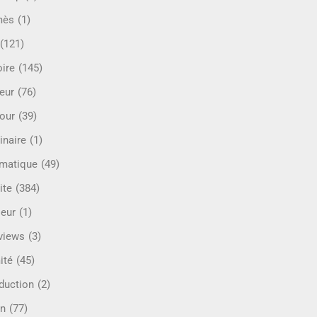
mès
(1)
(121)
oire
(145)
eur
(76)
our
(39)
inaire
(1)
rmatique
(49)
ite
(384)
ieur
(1)
rviews
(3)
ité
(45)
oduction
(2)
n
(77)