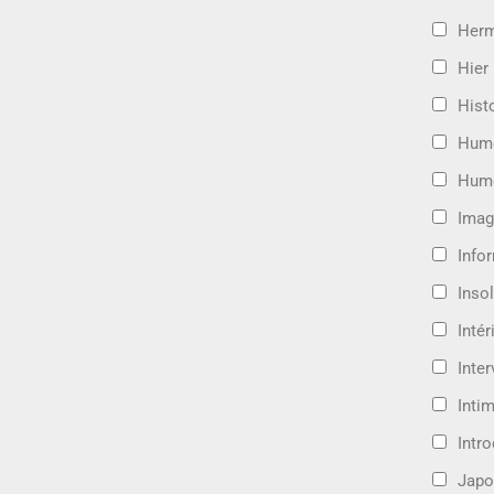
Her
Hier
Hist
Hum
Hum
Imag
Info
Insol
Intér
Inte
Intim
Intr
Japo