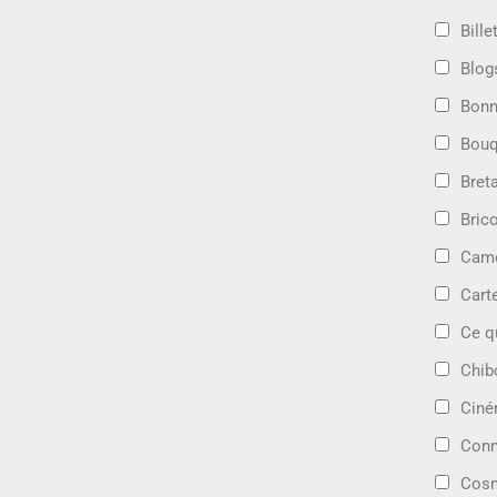
Bille
Blog
Bonn
Bouq
Bret
Bric
Camé
Cart
Ce q
Chib
Cin
Conn
Cosm