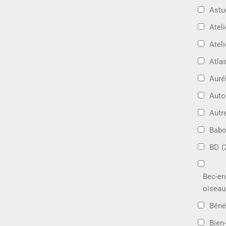
Astu
Ateli
Ateli
Atla
Auré
Aut
Autr
Bab
BD
(
Bec-en
oiseau
Béné
Bien-