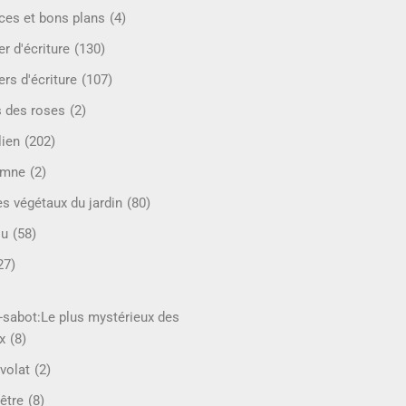
ces et bons plans
(4)
er d'écriture
(130)
ers d'écriture
(107)
s des roses
(2)
lien
(202)
omne
(2)
es végétaux du jardin
(80)
ou
(58)
27)
-sabot:Le plus mystérieux des
x
(8)
volat
(2)
être
(8)