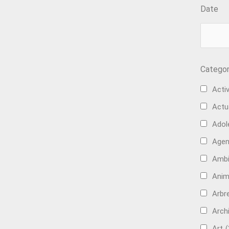
Date
Categor
Activ
Actu
Adol
Age
Ambi
Anim
Arbre
Arch
Art
(