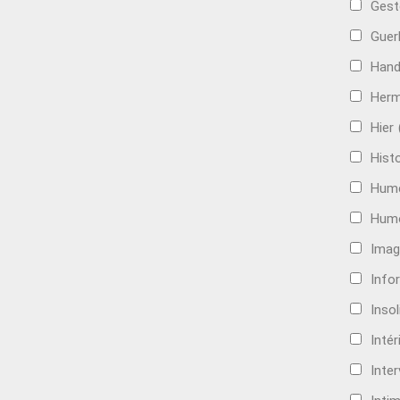
Gest
Guer
Hand
Her
Hier
Histo
Hum
Hum
Imag
Info
Insol
Intér
Inte