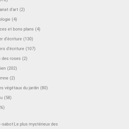
anat d'art
(2)
ologie
(4)
ces et bons plans
(4)
er d'écriture
(130)
ers d'écriture
(107)
s des roses
(2)
lien
(202)
omne
(2)
es végétaux du jardin
(80)
ou
(58)
26)
-sabot:Le plus mystérieux des