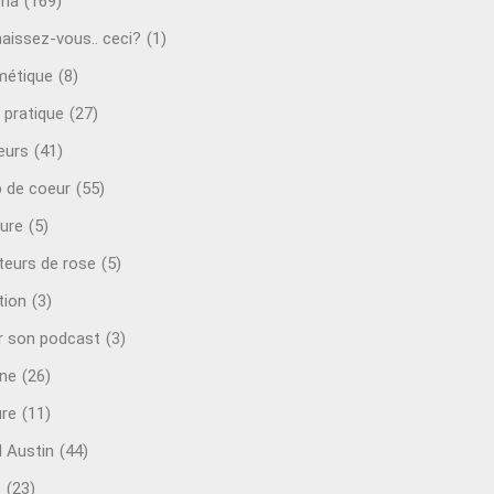
éma
(169)
aissez-vous.. ceci?
(1)
étique
(8)
 pratique
(27)
eurs
(41)
 de coeur
(55)
ure
(5)
teurs de rose
(5)
tion
(3)
r son podcast
(3)
ine
(26)
ure
(11)
d Austin
(44)
o
(23)