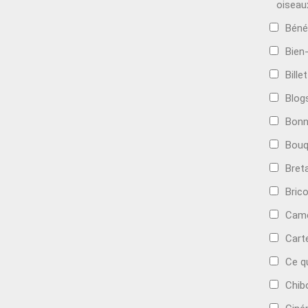
oiseau
Béné
Bien
Bille
Blog
Bonn
Bouq
Bret
Bric
Camé
Cart
Ce q
Chib