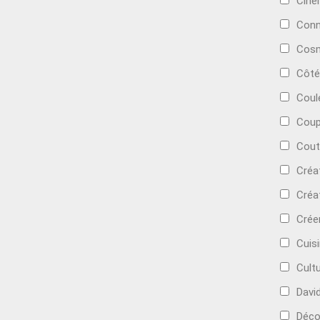
Cin
Conn
Cosm
Côté
Coul
Coup
Cout
Créa
Créa
Crée
Cuis
Cult
Davi
Déc