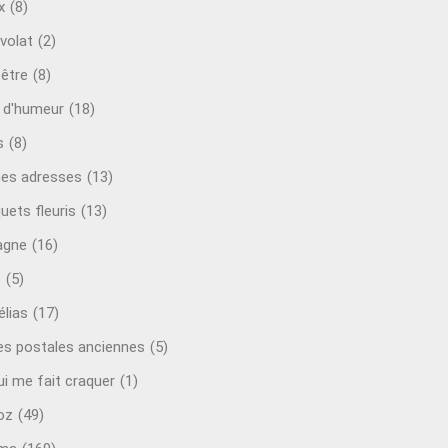
x
(8)
volat
(2)
-être
(8)
t d'humeur
(18)
s
(8)
es adresses
(13)
uets fleuris
(13)
agne
(16)
o
(5)
lias
(17)
es postales anciennes
(5)
ui me fait craquer
(1)
oz
(49)