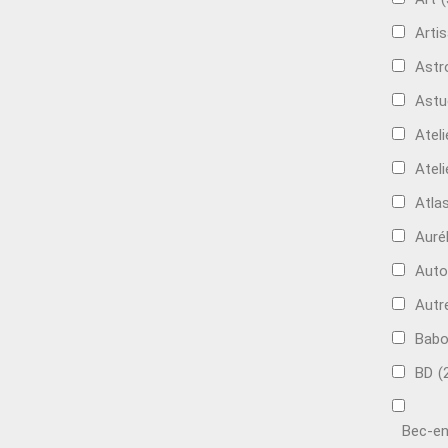
Artis
Astr
Astu
Ateli
Ateli
Atla
Auré
Aut
Autr
Bab
BD
(
Bec-en