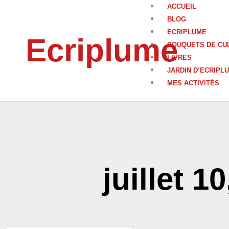
Aller
ACCUEIL
au
BLOG
contenu
ECRIPLUME
Ecriplume
BOUQUETS DE CU
LIVRES
JARDIN D’ECRIPL
MES ACTIVITÉS
juillet 1