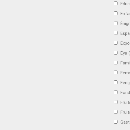
Educ
Enfa
Énig
Espa
Expo
Eya
Famil
Femm
Feng
Fond
Frui
Fruit
Gast