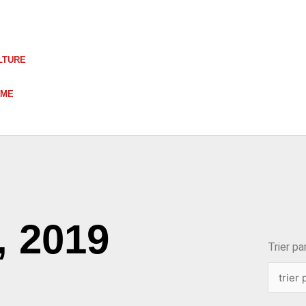
LTURE
UME
choix
0, 2019
Trier par