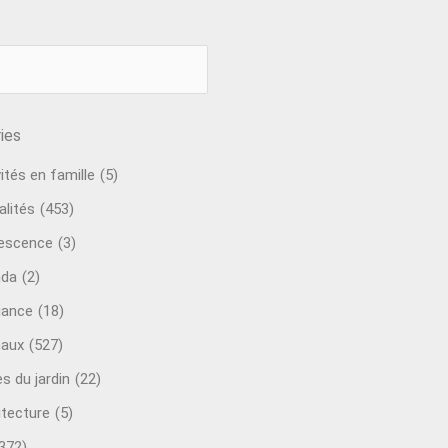
ies
ités en famille
(5)
alités
(453)
escence
(3)
nda
(2)
ance
(18)
aux
(527)
s du jardin
(22)
itecture
(5)
372)