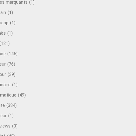
es marquants
(1)
lain
(1)
icap
(1)
mès
(1)
(121)
ire
(145)
eur
(76)
our
(39)
inaire
(1)
rmatique
(49)
ite
(384)
ieur
(1)
rviews
(3)