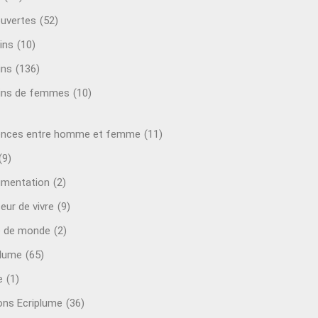
uvertes
(52)
ins
(10)
ins
(136)
ins de femmes
(10)
ences entre homme et femme
(11)
(9)
mentation
(2)
eur de vivre
(9)
e de monde
(2)
plume
(65)
e
(1)
ions Ecriplume
(36)