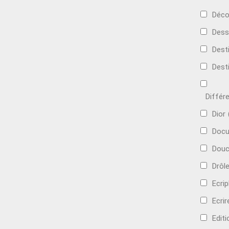
Déco
Dess
Dest
Dest
Différ
Dior
Docu
Douc
Drôl
Ecri
Ecrir
Edit