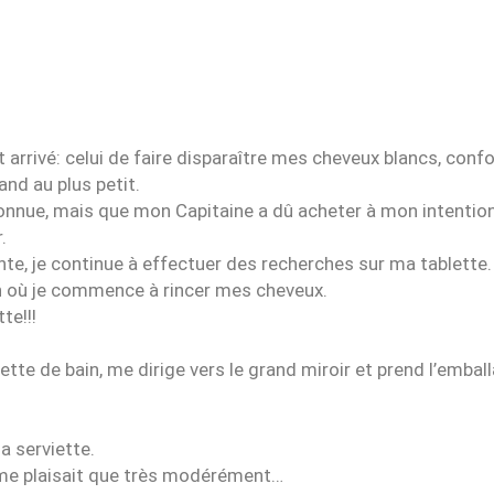
arrivé: celui de faire disparaître mes cheveux blancs, con
nd au plus petit.
inconnue, mais que mon Capitaine a dû acheter à mon intention
.
nte, je continue à effectuer des recherches sur ma tablette.
ain où je commence à rincer mes cheveux.
te!!!
te de bain, me dirige vers le grand miroir et prend l’emball
a serviette.
e me plaisait que très modérément…