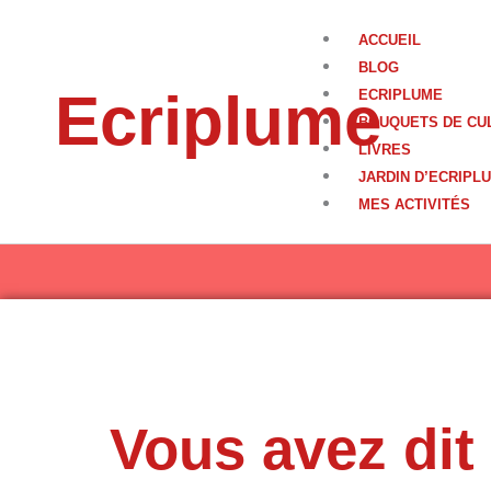
Aller
au
ACCUEIL
contenu
BLOG
Ecriplume
ECRIPLUME
BOUQUETS DE CU
LIVRES
JARDIN D’ECRIPL
MES ACTIVITÉS
Vous avez dit 