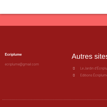
Ecriplume
Autres site
ecriplume@gmail.com
Le Jardin d'Écrip
Editions Écriplum