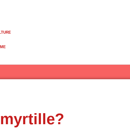
LTURE
UME
myrtille?