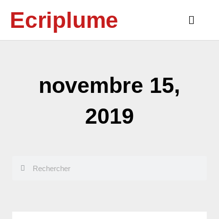
Aller
Ecriplume
au
Main
contenu
Menu
novembre 15,
2019
Rechercher
Rechercher