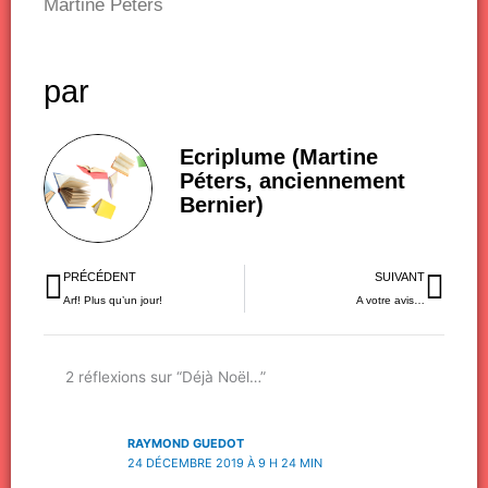
Martine Péters
par
Ecriplume (Martine
Péters, anciennement
Bernier)
Précédent
Sui
PRÉCÉDENT
SUIVANT
Arf! Plus qu’un jour!
A votre avis…
2 réflexions sur “Déjà Noël…”
RAYMOND GUEDOT
24 DÉCEMBRE 2019 À 9 H 24 MIN