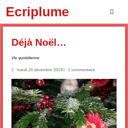
Aller
Ecriplume
au
Main
contenu
Menu
Déjà Noël…
Vie quotidienne
mardi 24 décembre 2019
2 commentaire