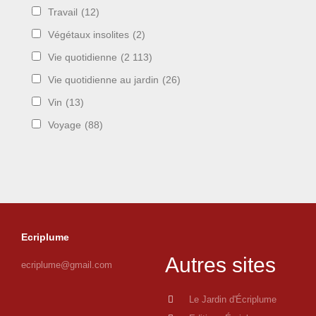
Travail
(12)
Végétaux insolites
(2)
Vie quotidienne
(2 113)
Vie quotidienne au jardin
(26)
Vin
(13)
Voyage
(88)
Ecriplume
Autres sites
ecriplume@gmail.com
Le Jardin d'Écriplume