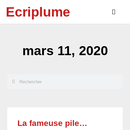
Aller
Ecriplume
au
Main
contenu
Menu
mars 11, 2020
Rechercher
Rechercher
La fameuse pile…