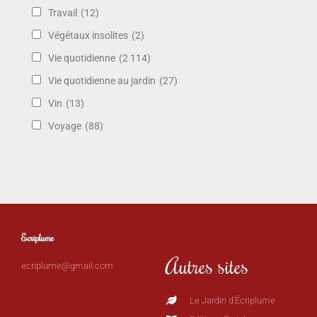
Travail
(12)
Végétaux insolites
(2)
Vie quotidienne
(2 114)
Vie quotidienne au jardin
(27)
Vin
(13)
Voyage
(88)
Ecriplume
Autres sites
ecriplume@gmail.com
Le Jardin d'Écriplume