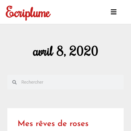
Aller
Ecriplume
au
Main
contenu
Menu
avril 8, 2020
Rechercher
Rechercher
Mes rêves de roses