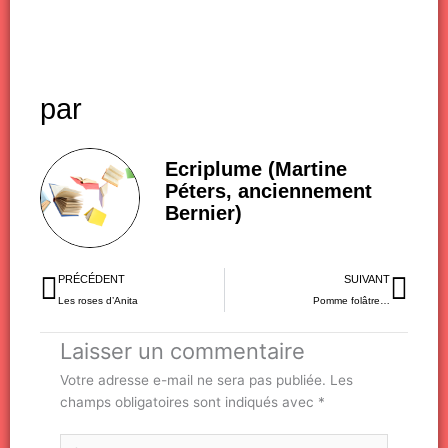
par
Ecriplume (Martine
Péters, anciennement
Bernier)
Précédent
Sui
PRÉCÉDENT
SUIVANT
Les roses d’Anita
Pomme folâtre…
Laisser un commentaire
Votre adresse e-mail ne sera pas publiée.
Les
champs obligatoires sont indiqués avec
*
Écrivez