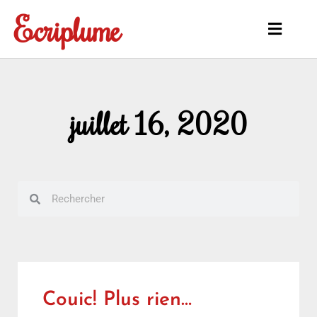
Aller
Ecriplume
au
Main
contenu
Menu
juillet 16, 2020
Rechercher
Rechercher
Couic! Plus rien…