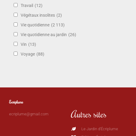
Travail
(12)
Végétaux insolites
(2)
Vie quotidienne
(2 113)
Vie quotidienne au jardin
(26)
Vin
(13)
Voyage
(88)
Ecriplume
Autres sites
ecriplume@gmail.com
Le Jardin d'Écriplume