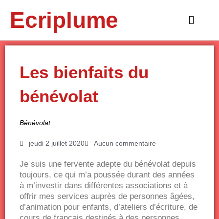
Aller
Ecriplume
au
Main
contenu
Menu
Les bienfaits du
bénévolat
Bénévolat
jeudi 2 juillet 2020
Aucun commentaire
Je suis une fervente adepte du bénévolat depuis
toujours, ce qui m’a poussée durant des années
à m’investir dans différentes associations et à
offrir mes services auprès de personnes âgées,
d’animation pour enfants, d’ateliers d’écriture, de
cours de français destinés à des personnes