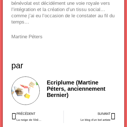
bénévolat est décidément une voie royale vers
l’intégration et la création d’un tissu social…
comme j’ai eu l’occasion de le constater au fil du
temps…
Martine Péters
par
Ecriplume (Martine
Péters, anciennement
Bernier)
Précédent
Sui
PRÉCÉDENT
SUIVANT
La neige de l’été…
Le blog d’un bel artiste