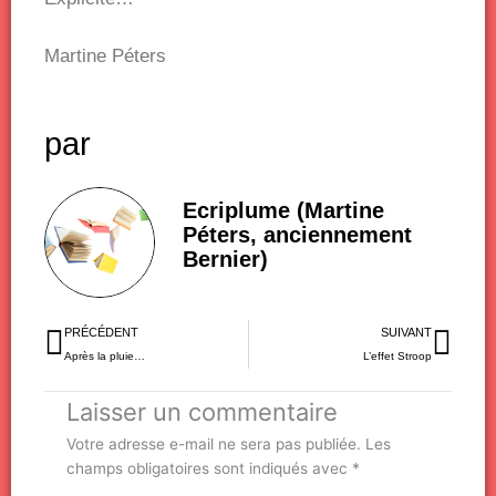
Martine Péters
par
Ecriplume (Martine
Péters, anciennement
Bernier)
Précédent
Sui
PRÉCÉDENT
SUIVANT
Après la pluie…
L’effet Stroop
Laisser un commentaire
Votre adresse e-mail ne sera pas publiée.
Les
champs obligatoires sont indiqués avec
*