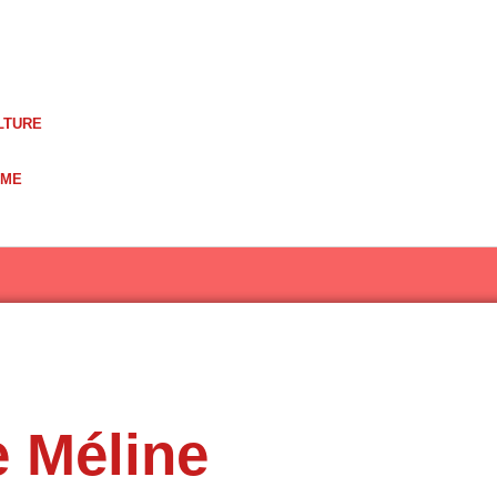
LTURE
UME
e Méline