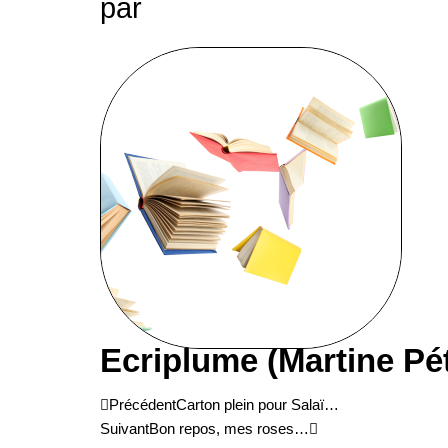
par
Ecriplume (Martine Pé
Précédent
Suivant
Précédent
Carton plein pour Salaï…
Suivant
Bon repos, mes roses…