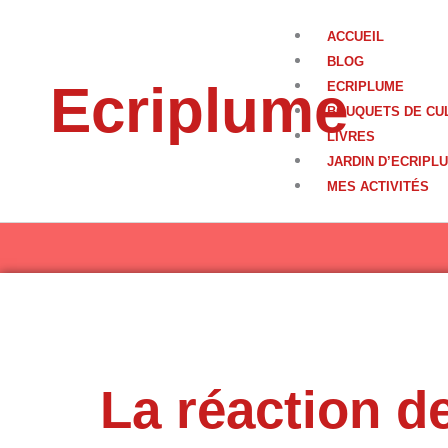
Aller
au
ACCUEIL
contenu
BLOG
Ecriplume
ECRIPLUME
BOUQUETS DE CU
LIVRES
JARDIN D’ECRIPL
MES ACTIVITÉS
La réaction d