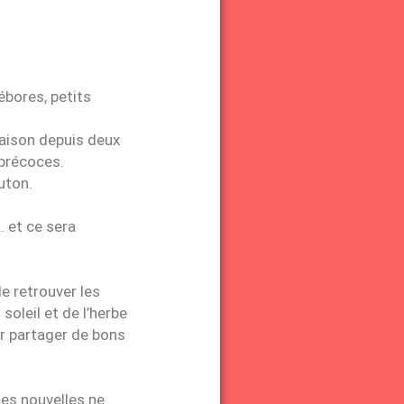
ébores, petits
saison depuis deux
p précoces.
uton.
… et ce sera
e retrouver les
soleil et de l’herbe
ur partager de bons
les nouvelles ne