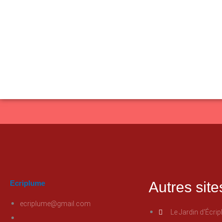
Ecriplume
Autres site
ecriplume@gmail.com
Le Jardin d'Écri