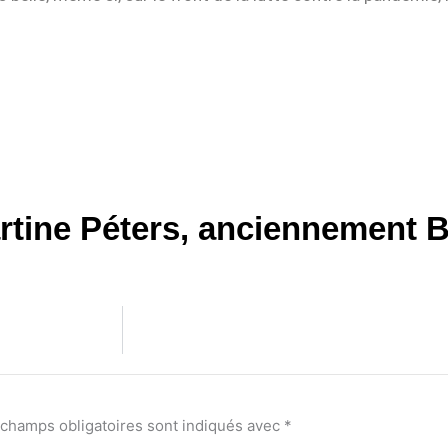
rtine Péters, anciennement B
 champs obligatoires sont indiqués avec
*