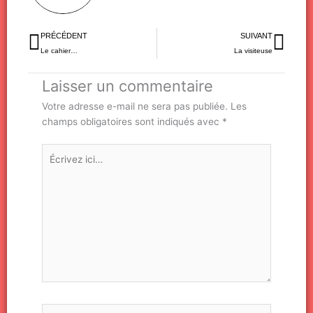
Précédent
Sui
PRÉCÉDENT
SUIVANT
Le cahier…
La visiteuse
Laisser un commentaire
Votre adresse e-mail ne sera pas publiée.
Les
champs obligatoires sont indiqués avec
*
Écrivez
ici…
Nom*