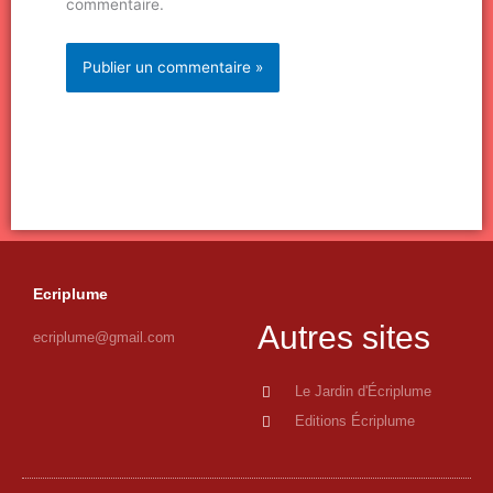
commentaire.
Ecriplume
Autres sites
ecriplume@gmail.com
Le Jardin d'Écriplume
Editions Écriplume