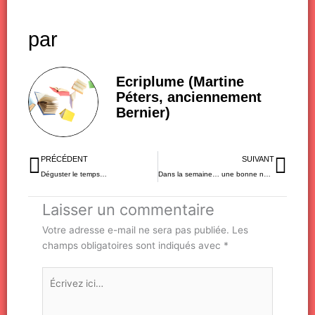
par
Ecriplume (Martine
Péters, anciennement
Bernier)
Précédent
Sui
PRÉCÉDENT
SUIVANT
Déguster le temps…
Dans la semaine… une bonne nouvelle
Laisser un commentaire
Votre adresse e-mail ne sera pas publiée.
Les
champs obligatoires sont indiqués avec
*
Écrivez
ici…