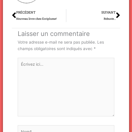
Précédent
Sui
PRÉCÉDENT
SUIVANT
Nouveau livre chez Ecriplume!
Robuste…
Laisser un commentaire
Votre adresse e-mail ne sera pas publiée.
Les
champs obligatoires sont indiqués avec
*
Écrivez
ici…
Nom*