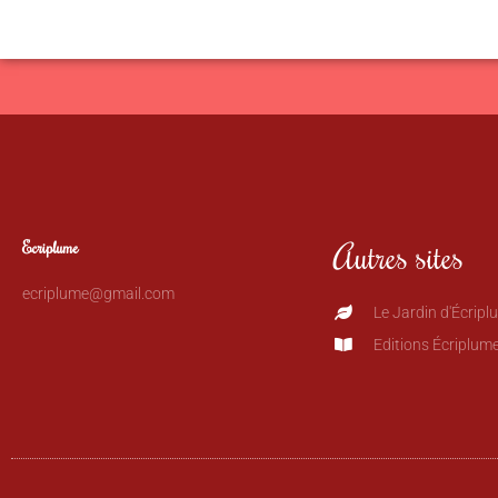
Autres sites
Ecriplume
ecriplume@gmail.com
Le Jardin d'Écripl
Editions Écriplum