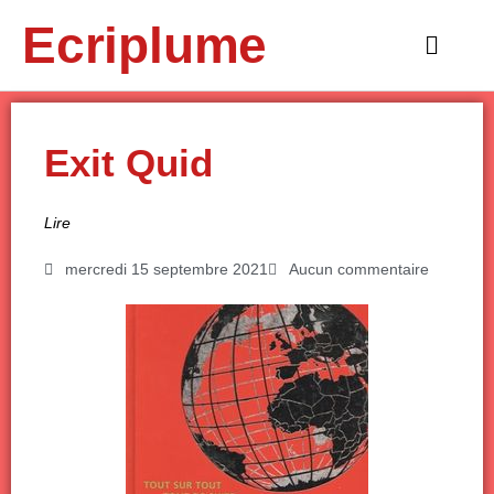
Aller
Ecriplume
au
Main
contenu
Menu
Exit Quid
Lire
mercredi 15 septembre 2021
Aucun commentaire