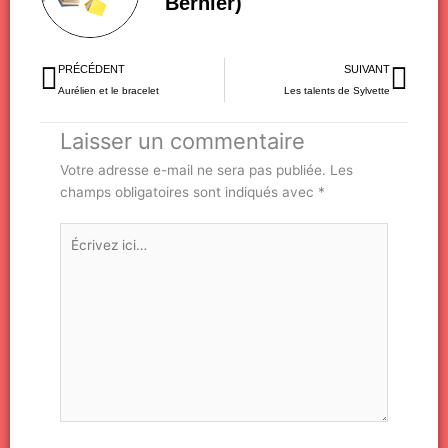
Bernier)
Précédent
Sui
PRÉCÉDENT
SUIVANT
Aurélien et le bracelet
Les talents de Sylvette
Laisser un commentaire
Votre adresse e-mail ne sera pas publiée.
Les
champs obligatoires sont indiqués avec
*
Écrivez
ici…