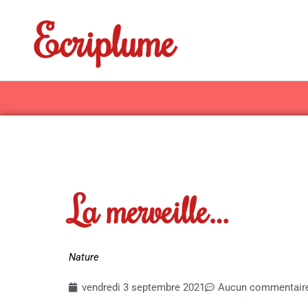
Aller
Ecriplume
au
contenu
La merveille…
Nature
vendredi 3 septembre 2021
Aucun commentair