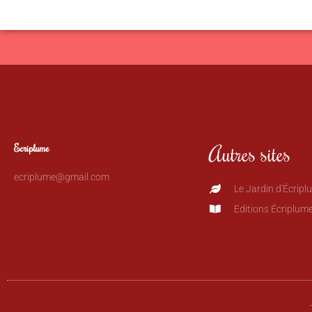
Autres sites
Ecriplume
ecriplume@gmail.com
Le Jardin d'Écripl
Editions Écriplum