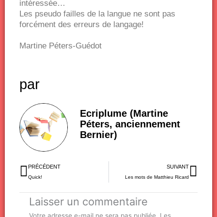
intéressée…
Les pseudo failles de la langue ne sont pas
forcément des erreurs de langage!
Martine Péters-Guédot
par
Ecriplume (Martine
Péters, anciennement
Bernier)
Précédent
Sui
PRÉCÉDENT
SUIVANT
Quick!
Les mots de Matthieu Ricard
Laisser un commentaire
Votre adresse e-mail ne sera pas publiée.
Les