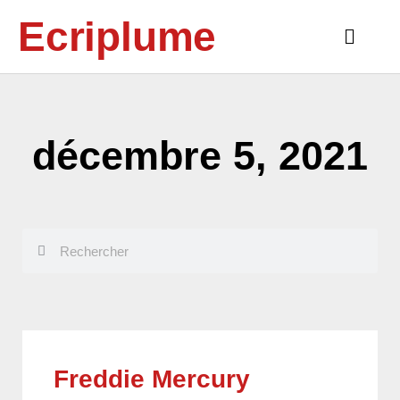
Aller
Ecriplume
au
Main
contenu
Menu
décembre 5, 2021
Rechercher
Rechercher
Freddie Mercury