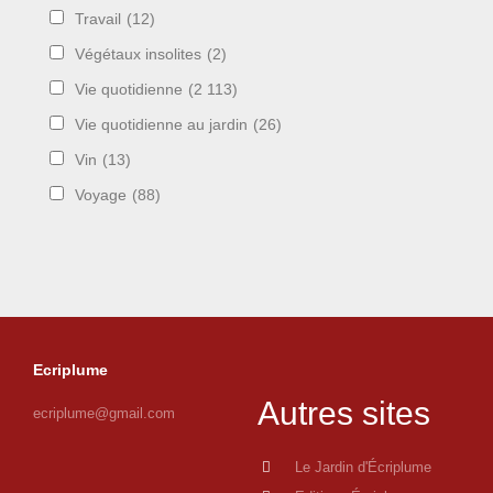
Travail
(12)
Végétaux insolites
(2)
Vie quotidienne
(2 113)
Vie quotidienne au jardin
(26)
Vin
(13)
Voyage
(88)
Ecriplume
Autres sites
ecriplume@gmail.com
Le Jardin d'Écriplume