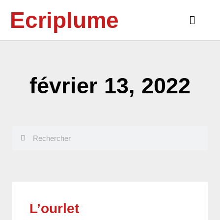
Aller
Ecriplume
au
Main
contenu
Menu
février 13, 2022
Rechercher
Rechercher
L’ourlet