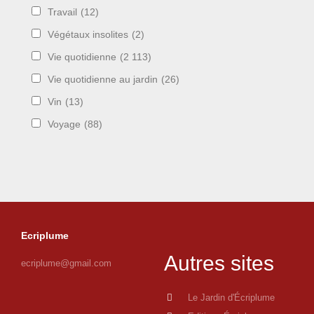
Travail
(12)
Végétaux insolites
(2)
Vie quotidienne
(2 113)
Vie quotidienne au jardin
(26)
Vin
(13)
Voyage
(88)
Ecriplume
Autres sites
ecriplume@gmail.com
Le Jardin d'Écriplume